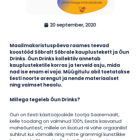
20 september, 2020
Maailmakoristuspäeva raames teevad
koostööd Sõbralt Sõbrale kauplustekett ja Öun
Drinks. Öun Drinks kollektiiv annetab
kauplusteketile korras ja terveid asju, mida
nad ise enam ei vaja. Müügitulu abil toetatakse
Eesti noorte arengut ja nende materiaalset
ning vaimset heaolu.
Millega tegeleb Öun Drinks?
Öun on Eesti käsitööjookide tootja Saaremaalt,
kelle toodang on valminud 100% Eestis kasvanud
maheõuntest, millele on lisatud nii vähe orgaanilist
suhkrut kui võimalik ning mitte grammigi kunstlikke