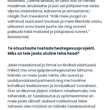
lisaaineid.
„
Oleme kindlad, et Eesti õun on terves
maailmas ainulaadne ja just sel põhjusel me seda
vilja ka väärindame, kaitseme ja armastame,”
räägib Öun meeskond. “Kõik meie joogid on
valminud austusest looduse ja meie klientide vastu,
uhkusest oma Saare juurte üle ning soovist
pakkuda häid maitseid ja pidupäeva tunnet,”
lisavad nad.
Te otsustasite toetada heategevusprojekti.
Miks on teie jaoks oluline teha head?
„
Meie meeskonnal ja firmal on kindlad väärtused,
millest me oma igapäevategevustes lähtume.
Näiteks on meie jaoks tähtis olla ausad ja
usaldusväärsed partnerid ning me hoolime
kohalikust keskkonnast ja looduslikust toorainest.
Öun on liikumas järjest rohkem rohelisemaks, mis
tähendab, et taaskasutus ja optimeerimine on
meie jaoks ülimalt olulised märksõnad. Meie
tehases olev mööbel on näiteks taaskasutatud