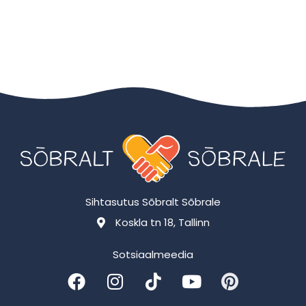
Sihtasutus Sõbralt Sõbrale
Koskla tn 18, Tallinn
Sotsiaalmeedia
F
I
T
Y
P
a
n
i
o
i