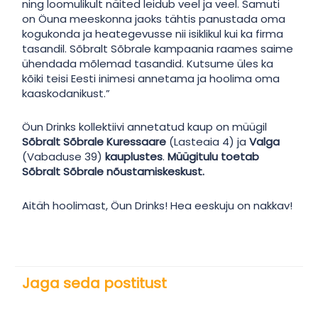
ning loomulikult näited leidub veel ja veel. Samuti
on Öuna meeskonna jaoks tähtis panustada oma
kogukonda ja heategevusse nii isiklikul kui ka firma
tasandil. Sõbralt Sõbrale kampaania raames saime
ühendada mõlemad tasandid. Kutsume üles ka
kõiki teisi Eesti inimesi annetama ja hoolima oma
kaaskodanikust.”
Öun Drinks kollektiivi annetatud kaup on müügil
Sõbralt Sõbrale Kuressaare
(Lasteaia 4) ja
Valga
(Vabaduse 39)
kauplustes
.
Müügitulu toetab
Sõbralt Sõbrale nõustamiskeskust.
Aitäh hoolimast, Öun Drinks! Hea eeskuju on nakkav!
Jaga seda postitust