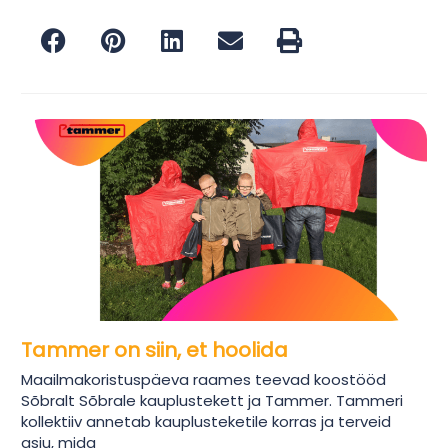
Tammer on siin, et hoolida
Maailmakoristuspäeva raames teevad koostööd
Sõbralt Sõbrale kauplustekett ja Tammer. Tammeri
kollektiiv annetab kauplusteketile korras ja terveid
asju, mida