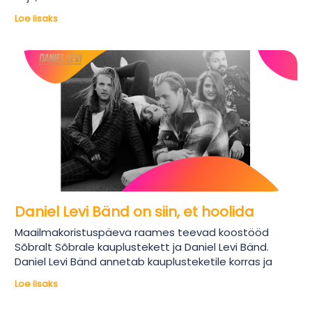
Loe lisaks
Daniel Levi Bänd on siin, et hoolida
Maailmakoristuspäeva raames teevad koostööd
Sõbralt Sõbrale kauplustekett ja Daniel Levi Bänd.
Daniel Levi Bänd annetab kauplusteketile korras ja
Loe lisaks