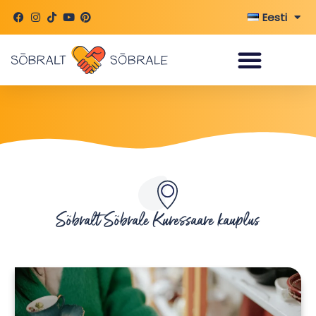
Skip
Eesti
to
content
Sõbralt Sõbrale Kuressaare kauplus