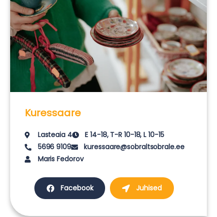
Kuressaare
Lasteaia 4
E 14-18, T-R 10-18, L 10-15
5696 9109
kuressaare@sobraltsobrale.ee
Maris Fedorov
Facebook
Juhised