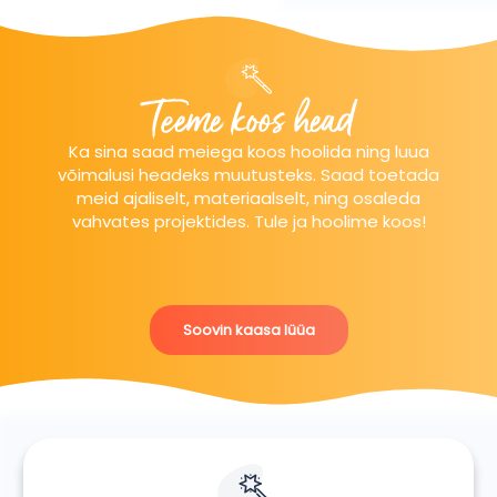
Teeme koos head
Ka sina saad meiega koos hoolida ning luua
võimalusi headeks muutusteks. Saad toetada
meid ajaliselt, materiaalselt, ning osaleda
vahvates projektides. Tule ja hoolime koos!
Soovin kaasa lüüa