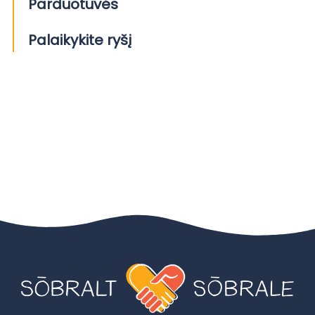
Parduotuvės
Palaikykite ryšį