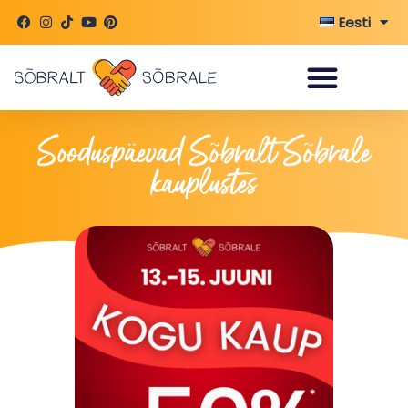
Skip
Eesti
to
content
Sooduspäevad Sõbralt Sõbrale
kauplustes