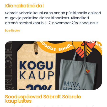
Kliendikotinädal
Sõbralt Sõbrale kauplustes annab püsikliendile eelised
mugav ja praktiline riidest kliendikott. Kliendikoti
ettenäitamisel kehtib 1.-7. november 20% soodustus
Loe lisaks
Sooduspäevad Sõbralt Sõbrale
kauplustes