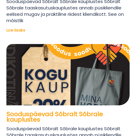
Sooduspäevad Sõbralt Sõbrale kauplustes Sõbralt
Sõbrale taaskasutuskauplustes annab püsikliendile
eelised mugav ja praktiline riidest kliendikott. See on
mõistlik
Loe lisaks
Sooduspäevad Sõbralt Sõbrale
kauplustes
Sooduspäevad Sõbralt Sõbrale kauplustes Sõbralt
Sõbrale taaskasutuskauplustes annab püsikliendile