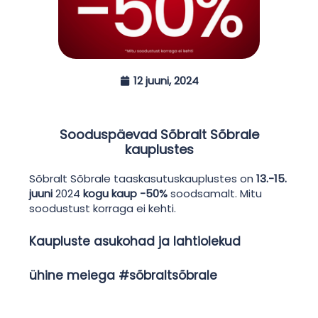
12 juuni, 2024
Sooduspäevad Sõbralt Sõbrale
kauplustes
Sõbralt Sõbrale taaskasutuskauplustes on
13.-15.
juuni
2024
kogu kaup -50%
soodsamalt. Mitu
soodustust korraga ei kehti.
Kaupluste asukohad ja lahtiolekud
ühine meiega #sõbraltsõbrale