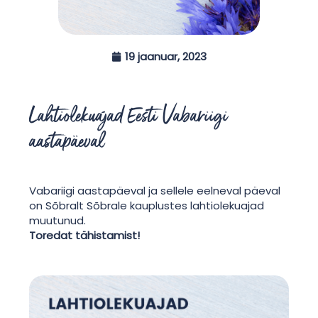
19 jaanuar, 2023
Lahtiolekuajad Eesti Vabariigi
aastapäeval
Vabariigi aastapäeval ja sellele eelneval päeval
on Sõbralt Sõbrale kauplustes lahtiolekuajad
muutunud.
Toredat tähistamist!