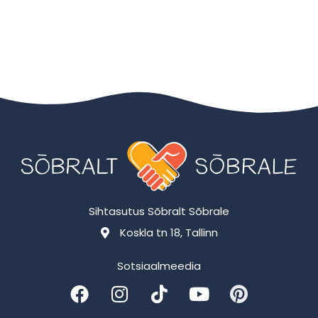
Sihtasutus Sõbralt Sõbrale
Koskla tn 18, Tallinn
Sotsiaalmeedia
F
I
T
Y
P
a
n
i
o
i