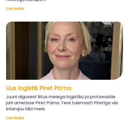
Loe lisaks
Uus logistik Piret Pärna
Juuni algusest liitus meiega logistiku ja protsesside
juhi ametisse Piret Pärna. Tere tulemast! Piretiga viis
intervjuu läbi meie
Loe lisaks