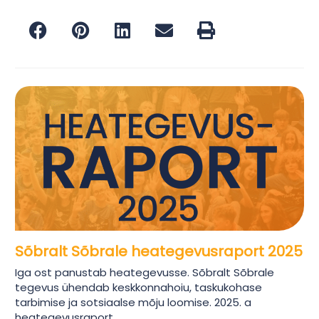
Sõbralt Sõbrale heategevusraport 2025
Iga ost panustab heategevusse. Sõbralt Sõbrale
tegevus ühendab keskkonnahoiu, taskukohase
tarbimise ja sotsiaalse mõju loomise. 2025. a
heategevusraport