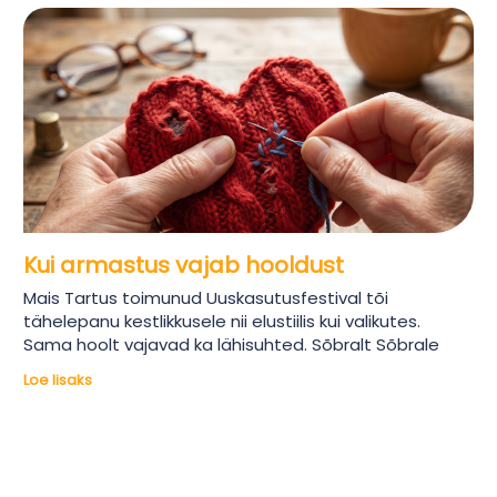
Kui armastus vajab hooldust
Mais Tartus toimunud Uuskasutusfestival tõi
tähelepanu kestlikkusele nii elustiilis kui valikutes.
Sama hoolt vajavad ka lähisuhted. Sõbralt Sõbrale
Loe lisaks