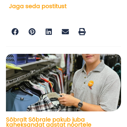
Jaga seda postitust
Sõbralt Sõbrale pakub juba
kaheksandat aastat noortele