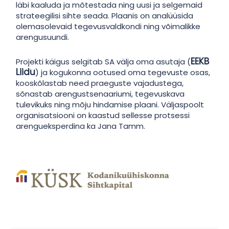
läbi kaaluda ja mõtestada ning uusi ja selgemaid
strateegilisi sihte seada. Plaanis on analüüsida
olemasolevaid tegevusvaldkondi ning võimalikke
arengusuundi.
EEKB
Projekti käigus selgitab SA välja oma asutaja (
Liidu
) ja kogukonna ootused oma tegevuste osas,
kooskõlastab need praeguste vajadustega,
sõnastab arengustsenaariumi, tegevuskava
tulevikuks ning mõju hindamise plaani. Väljaspoolt
organisatsiooni on kaastud sellesse protsessi
arengueksperdina ka Jana Tamm.