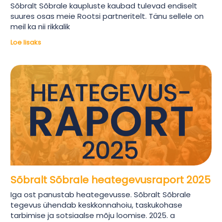
Sõbralt Sõbrale kaupluste kaubad tulevad endiselt
suures osas meie Rootsi partneritelt. Tänu sellele on
meil ka nii rikkalik
Loe lisaks
Sõbralt Sõbrale heategevusraport 2025
Iga ost panustab heategevusse. Sõbralt Sõbrale
tegevus ühendab keskkonnahoiu, taskukohase
tarbimise ja sotsiaalse mõju loomise. 2025. a