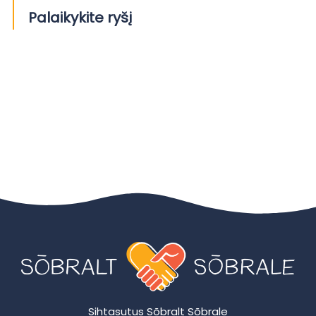
Palaikykite ryšį
Sihtasutus Sõbralt Sõbrale