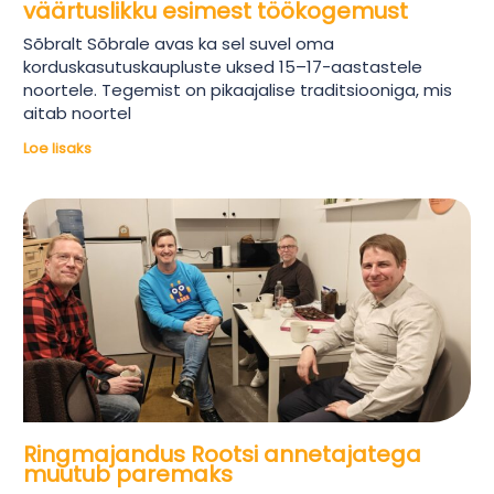
väärtuslikku esimest töökogemust
Sõbralt Sõbrale avas ka sel suvel oma
korduskasutuskaupluste uksed 15–17-aastastele
noortele. Tegemist on pikaajalise traditsiooniga, mis
aitab noortel
Loe lisaks
Ringmajandus Rootsi annetajatega
muutub paremaks