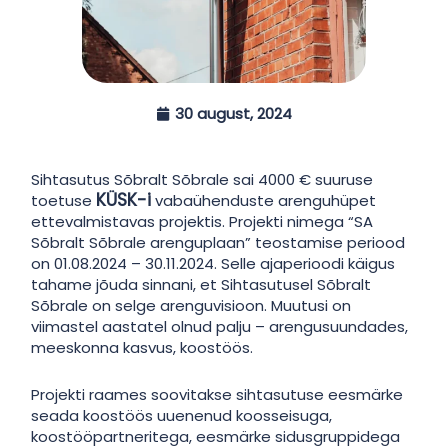
30 august, 2024
Sihtasutus Sõbralt Sõbrale sai 4000 € suuruse
KÜSK-i
toetuse
vabaühenduste arenguhüpet
ettevalmistavas projektis. Projekti nimega “SA
Sõbralt Sõbrale arenguplaan” teostamise periood
on 01.08.2024 – 30.11.2024. Selle ajaperioodi käigus
tahame jõuda sinnani, et Sihtasutusel Sõbralt
Sõbrale on selge arenguvisioon. Muutusi on
viimastel aastatel olnud palju – arengusuundades,
meeskonna kasvus, koostöös.
Projekti raames soovitakse sihtasutuse eesmärke
seada koostöös uuenenud koosseisuga,
koostööpartneritega, eesmärke sidusgruppidega