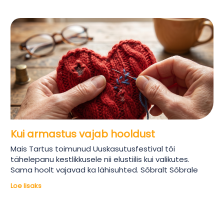
Kui armastus vajab hooldust
Mais Tartus toimunud Uuskasutusfestival tõi
tähelepanu kestlikkusele nii elustiilis kui valikutes.
Sama hoolt vajavad ka lähisuhted. Sõbralt Sõbrale
Loe lisaks