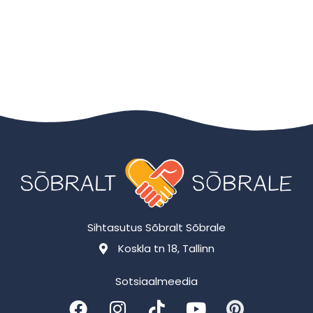
Sihtasutus Sõbralt Sõbrale
Koskla tn 18, Tallinn
Sotsiaalmeedia
F
I
T
Y
P