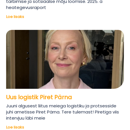
tarbimise ja sotsiaalse mõju loomise. 2025. a
heategevusraport
Loe lisaks
Uus logistik Piret Pärna
Juuni algusest liitus meiega logistiku ja protsesside
juhi ametisse Piret Pärna. Tere tulemast! Piretiga viis
intervjuu läbi meie
Loe lisaks