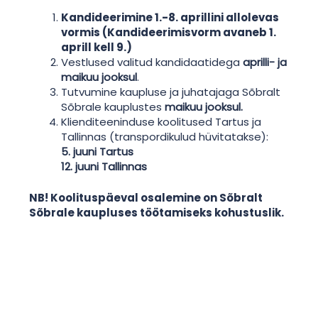
Kandideerimine 1.-8. aprillini allolevas
vormis (Kandideerimisvorm avaneb 1.
aprill kell 9.)
Vestlused valitud kandidaatidega
aprilli- ja
maikuu jooksul
.
Tutvumine kaupluse ja juhatajaga Sõbralt
Sõbrale kauplustes
maikuu jooksul.
Klienditeeninduse koolitused Tartus ja
Tallinnas (transpordikulud hüvitatakse):
5. juuni Tartus
12. juuni Tallinnas
NB! Koolituspäeval osalemine on Sõbralt
Sõbrale kaupluses töötamiseks kohustuslik.