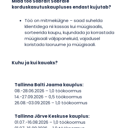
Mida töö Sõbralt Sõbrale
korduskasutuskaupluses endast kujutab?
Töö on mitmekülgne – saad suhelda
klientidega nii kassas kui müügisaalis,
sorteerida kaupu, kujundada ja korrastada
müügisaali väljapanekuid, vajadusel
koristada laoruume ja müügisaali.
Kuhu ja kui kauaks?
Tallinna Balti Jaama kauplus:
08.-28.06.2026 – 1,0 töökoormus
14.-27.09.2026 – 0,5 töökoormus
26.08.-03.09.2026 – 1,0 töökoormus
Tallinna Järve Keskuse
kauplus:
01.07.-16.08.2026 – 1,0 töökoormus