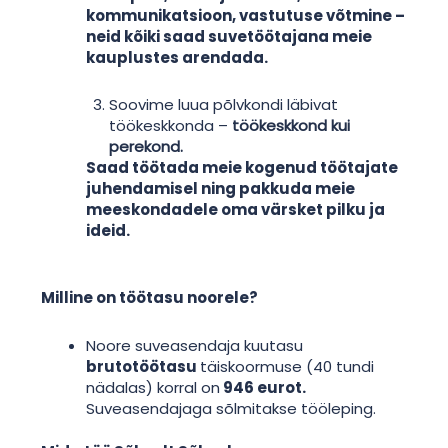
kommunikatsioon, vastutuse võtmine –
neid kõiki saad suvetöötajana meie
kauplustes arendada.
Soovime luua põlvkondi läbivat
töökeskkonda –
töökeskkond kui
perekond.
Saad töötada meie kogenud töötajate
juhendamisel ning pakkuda meie
meeskondadele oma värsket pilku ja
ideid.
Milline on töötasu noorele?
Noore suveasendaja kuutasu
brutotöötasu
täiskoormuse (40 tundi
nädalas) korral on
946 eurot.
Suveasendajaga sõlmitakse tööleping.