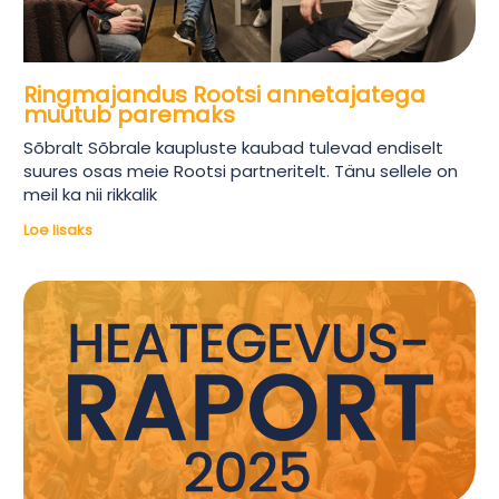
Ringmajandus Rootsi annetajatega
muutub paremaks
Sõbralt Sõbrale kaupluste kaubad tulevad endiselt
suures osas meie Rootsi partneritelt. Tänu sellele on
meil ka nii rikkalik
Loe lisaks