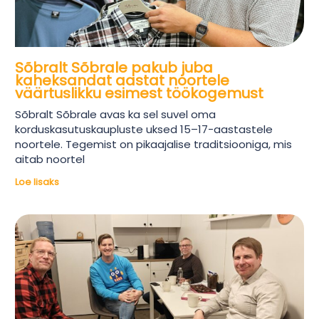
Sõbralt Sõbrale pakub juba
kaheksandat aastat noortele
väärtuslikku esimest töökogemust
Sõbralt Sõbrale avas ka sel suvel oma
korduskasutuskaupluste uksed 15–17-aastastele
noortele. Tegemist on pikaajalise traditsiooniga, mis
aitab noortel
Loe lisaks