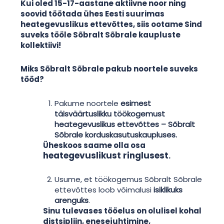
Kui oled 15-17-aastane aktiivne noor ning
soovid töötada ühes Eesti suurimas
heategevuslikus ettevõttes, siis ootame Sind
suveks tööle Sõbralt Sõbrale kaupluste
kollektiivi!
Miks Sõbralt Sõbrale pakub noortele suveks
tööd?
Pakume noortele
esimest
täisväärtuslikku töökogemust
heategevuslikus ettevõttes – Sõbralt
Sõbrale korduskasutuskaupluses.
Üheskoos saame olla osa
heategevuslikust ringlusest
.
Usume, et töökogemus Sõbralt Sõbrale
ettevõttes loob võimalusi
isiklikuks
arenguks
.
Sinu tulevases tööelus on olulisel kohal
distsipliin, enesejuhtimine,