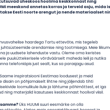
 kutsuvad üheskoos hoolima keskkonnast ning
i meeskond annetas korras ja terveid asju, mida i
atakse Eesti noorte arengut ja nende materiaalset ni
vusvahelise haardega Tartu ettevõte, mis tegeleb
na juhtsüsteemide arendamise ning tootmisega. Meie liiku
una ja uudsete lahenduste vastu. Oleme oma keristes
isele puuküttekerisele võrdväärselt maheda leili ja nutika
na telefoniäpis just sealt, kus sa parasjagu asud.
Saame inspiratsiooni Eestimaa loodusest ja meid
 disain on põhjamaiselt lihtne ning jäljendab tihti
ekivide loomulikule ilule ja lähtume põhimõttest, et iga
ud ning materjalid kasutuses keskkonnast hoolival viisil.
e samme?
Üks HUUMi suuri eesmärke on olla
ega ettevõte. Alates meie energiatõhusast hoonest ja