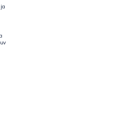
 ja
ja
suv