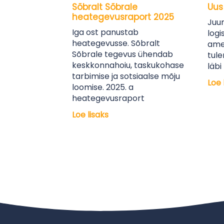
Sõbralt Sõbrale
Uus 
heategevusraport 2025
Juun
Iga ost panustab
logi
heategevusse. Sõbralt
amet
Sõbrale tegevus ühendab
tule
keskkonnahoiu, taskukohase
läbi
tarbimise ja sotsiaalse mõju
Loe 
loomise. 2025. a
heategevusraport
Loe lisaks