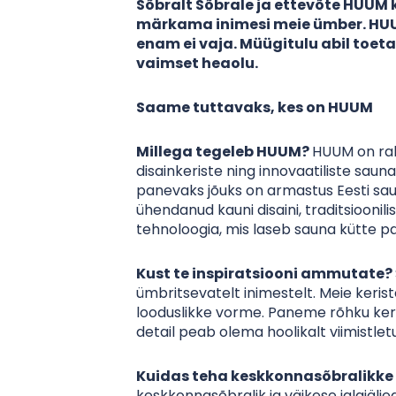
Sõbralt Sõbrale ja ettevõte HUUM
märkama inimesi meie ümber. HUUM
enam ei vaja. Müügitulu abil toet
vaimset heaolu.
Saame tuttavaks, kes on HUUM
Millega tegeleb HUUM?
HUUM on rah
disainkeriste ning innovaatiliste sau
panevaks jõuks on armastus Eesti sa
ühendanud kauni disaini, traditsioonil
tehnoloogia, mis laseb sauna kütte pan
Kust te inspiratsiooni ammutate?
ümbritsevatelt inimestelt. Meie keriste
looduslikke vorme. Paneme rõhku keris
detail peab olema hoolikalt viimistlet
Kuidas teha keskkonnasõbralikk
keskkonnasõbralik ja väikese jalajälj