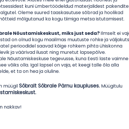
tsessidest kuni ümbertöödeldud materjalidest pakendite
talgutel. Oleme suured taaskasutuse sõbrad ja hoolikad
 mõtteid mõlgutanud ka kogu tiimiga metsa istutamisest.
õbrale Nõustamiskeskust, miks just seda?
Ilmselt ei va
astad on olnud kogu maailmas muutuste rohke ja väljakut
ukatel perioodidel saavad kõige rohkem pihta ühiskonna
vik ja väärivad ilusat ning muretut lapsepõlve.
le Nõustamiskeskuse tegevusse, kuna Eesti laste vaimne
e võiks olla. Igal lapsel on vaja, et keegi talle õla alla
de, et ta on hea ja oluline.
Sõbralt Sõbrale Pärnu kaupluses.
n müügil
Müügitulu
stamiskeskust.
on nakkav!