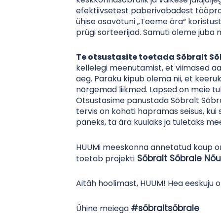
efektiivsetest paberivabadest tööpro
ühise osavõtuni „Teeme ära“ koristus
prügi sorteerijad. Samuti oleme juba
Te otsustasite toetada Sõbralt S
kellelegi meenutamist, et viimased a
aeg. Paraku kipub olema nii, et keer
nõrgemad liikmed. Lapsed on meie tule
Otsustasime panustada Sõbralt Sõbra
tervis on kohati hapramas seisus, kui se
paneks, ta ära kuulaks ja tuletaks meel
HUUMi meeskonna annetatud kaup o
Sõbralt Sõbrale Nõu
toetab projekti
Aitäh hoolimast, HUUM! Hea eeskuju 
#sõbraltsõbrale
Ühine meiega