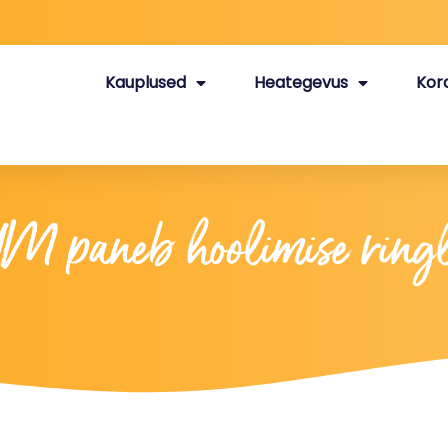
Kauplused
Heategevus
Kor
 paneb hoolimise ring