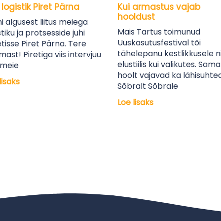
logistik Piret Pärna
Kui armastus vajab
hooldust
i algusest liitus meiega
Mais Tartus toimunud
stiku ja protsesside juhi
Uuskasutusfestival tõi
isse Piret Pärna. Tere
tähelepanu kestlikkusele ni
mast! Piretiga viis intervjuu
elustiilis kui valikutes. Sama
 meie
hoolt vajavad ka lähisuhted
lisaks
Sõbralt Sõbrale
Loe lisaks