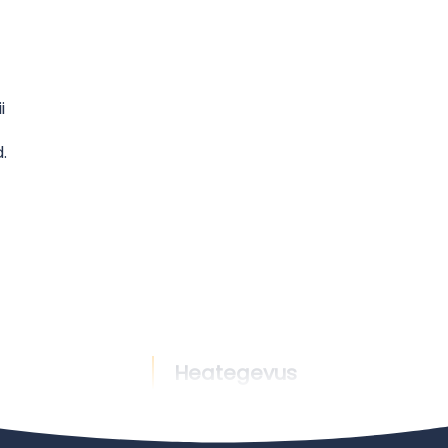
i
.
Heategevus
Uudised
Heategevus