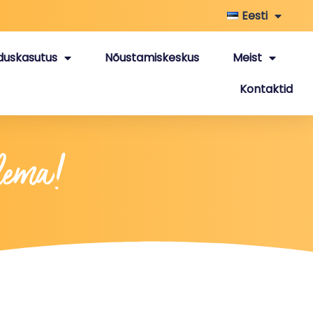
Eesti
duskasutus
Nõustamiskeskus
Meist
Kontaktid
lema!