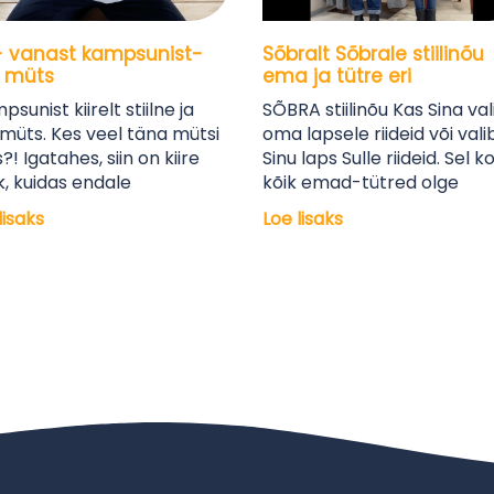
- vanast kampsunist-
Sõbralt Sõbrale stiilinõu
 müts
ema ja tütre eri
sunist kiirelt stiilne ja
SÕBRA stiilinõu Kas Sina val
müts. Kes veel täna mütsi
oma lapsele riideid või vali
s?! Igatahes, siin on kiire
Sinu laps Sulle riideid. Sel k
, kuidas endale
kõik emad-tütred olge
lisaks
Loe lisaks