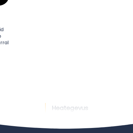
id
b
orral
Heategevus
Uudised
Heategevus