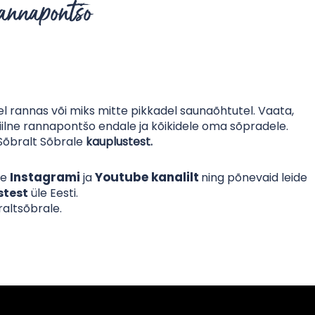
rannapontšo
l rannas või miks mitte pikkadel saunaõhtutel. Vaata,
tiilne rannapontšo endale ja kõikidele oma sõpradele.
t Sõbralt Sõbrale
kauplustest.
Instagrami
Youtube kanalilt
ie
ja
ning põnevaid leide
stest
üle Eesti.
altsõbrale.