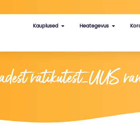
Kauplused
Heategevus
Kor
dest rätikutest_UUS ra