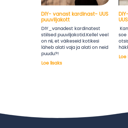
DIY- vanast kardinast- UUS
DIY
puuviljakott
UUS
DIY_vanadest kardinatest
Kamp
stiilsed puuviljakotid.Kellel veel
soe 
on nii, et väikeseid kotikesi
otsi
läheb alati vaja ja alati on neid
häkk
puudu?!
Loe 
Loe lisaks