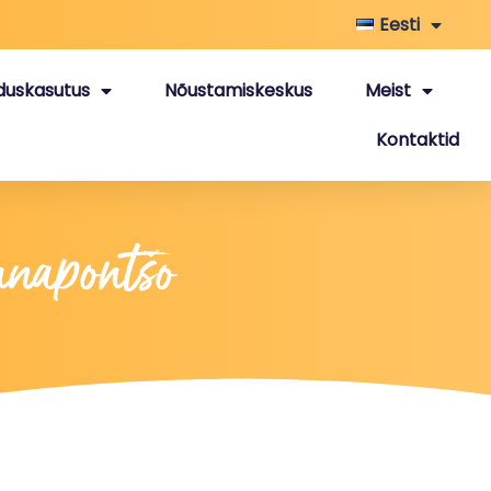
Eesti
duskasutus
Nõustamiskeskus
Meist
Kontaktid
nnapontšo