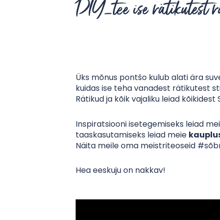
DIY_tee ise rätikutest 
Üks mõnus pontšo kulub alati ära suve
kuidas ise teha vanadest rätikutest s
Rätikud ja kõik vajaliku leiad kõikides
Inspiratsiooni isetegemiseks leiad me
taaskasutamiseks leiad meie
kauplu
Näita meile oma meistriteoseid #sõbr
Hea eeskuju on nakkav!