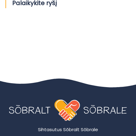
Palaikykite ryšį
Sihtasutus Sõbralt Sõbrale