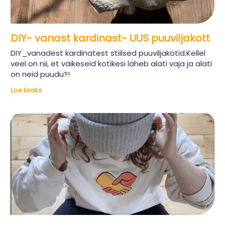
DIY- vanast kardinast- UUS puuviljakott
DIY_vanadest kardinatest stiilsed puuviljakotid.Kellel
veel on nii, et väikeseid kotikesi läheb alati vaja ja alati
on neid puudu?!
Loe lisaks