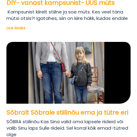
DIY- vanast kampsunist- UUS müts
Kampsunist kiirelt stiilne ja soe müts. Kes veel täna
mütsi otsis?! Igatahes, siin on kiire häkk, kuidas endale
Loe lisaks
Sõbralt Sõbrale stiilinõu ema ja tütre eri
SÕBRA stiilinõu Kas Sina valid oma lapsele riideid või
valib Sinu laps Sulle riideid. Sel korral kõik emad-tütred
olge