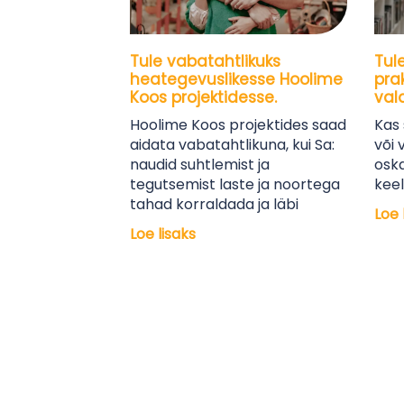
Tule vabatahtlikuks
Tul
heategevuslikesse Hoolime
pra
Koos projektidesse.
val
Hoolime Koos projektides saad
Kas 
aidata vabatahtlikuna, kui Sa:
või 
naudid suhtlemist ja
oska
tegutsemist laste ja noortega
keel
tahad korraldada ja läbi
Loe 
Loe lisaks