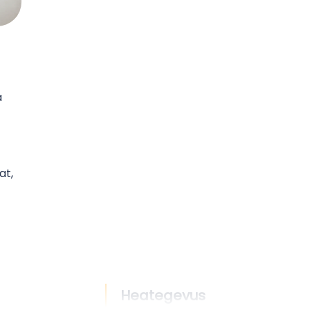
a
at,
Heategevus