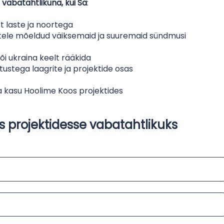
 vabatahtlikuna, kui Sa
:
t laste ja noortega
lastele mõeldud väiksemaid ja suuremaid sündmusi
õi ukraina keelt rääkida
tustega laagrite ja projektide osas
lla kasu Hoolime Koos projektides
s projektidesse vabatahtlikuks