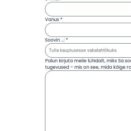
Vanus *
Soovin …: *
Palun kirjuta meile lühidalt, miks Sa so
tugevused – mis on see, mida kõige r