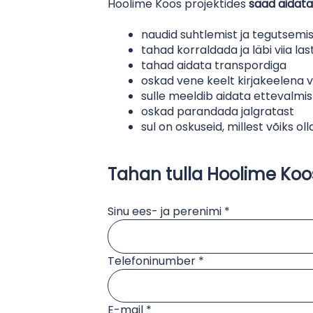
Hoolime Koos projektides
saad aidata
naudid suhtlemist ja tegutsemis
tahad korraldada ja läbi viia 
tahad aidata transpordiga
oskad vene keelt kirjakeelena v
sulle meeldib aidata ettevalmis
oskad parandada jalgratast
sul on oskuseid, millest võiks o
Tahan tulla Hoolime Koo
Sinu ees- ja perenimi *
Telefoninumber *
E-mail *