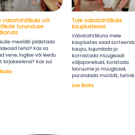
e vabatahtlikuks või
Tule vabatahtlikuks
ktikale turunduse
kauplustesse
dkonda
Vabatahtlikuna meie
sulle meeldib pildistada
kauplustes saad sorteerid
videosid teha? Kas sa
kaupu, kujundada ja
d vene, inglise või leedu
korrastada müügisaali
t kirjakeelena? Kas sul
väljapanekuid, koristada
laoruume ja müügisaali,
lisaks
parandada mööblit, tehnik
Loe lisaks