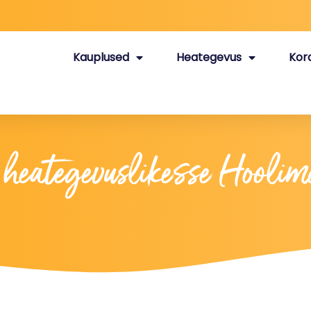
Kauplused
Heategevus
Kor
 heategevuslikesse Hoolime