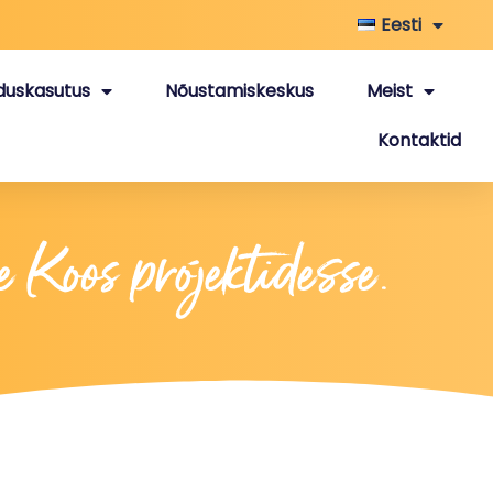
Eesti
duskasutus
Nõustamiskeskus
Meist
Kontaktid
 Koos projektidesse.