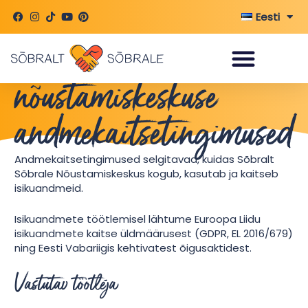
Skip
Eesti
to
content
Sõbralt Sõbrale
nõustamiskeskuse
andmekaitsetingimused
Andmekaitsetingimused selgitavad, kuidas Sõbralt
Sõbrale Nõustamiskeskus kogub, kasutab ja kaitseb
isikuandmeid.
Isikuandmete töötlemisel lähtume Euroopa Liidu
isikuandmete kaitse üldmäärusest (GDPR, EL 2016/679)
ning Eesti Vabariigis kehtivatest õigusaktidest.
Vastutav töötleja