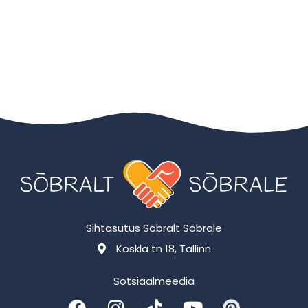
Sihtasutus Sõbralt Sõbrale
Koskla tn 18, Tallinn
Sotsiaalmeedia
F
I
T
Y
P