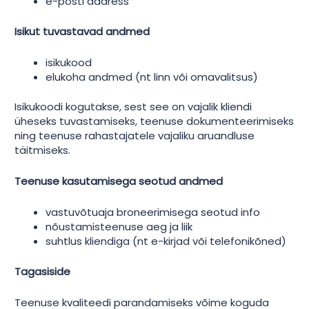
e-posti aadress
Isikut tuvastavad andmed
isikukood
elukoha andmed (nt linn või omavalitsus)
Isikukoodi kogutakse, sest see on vajalik kliendi
üheseks tuvastamiseks, teenuse dokumenteerimiseks
ning teenuse rahastajatele vajaliku aruandluse
täitmiseks.
Teenuse kasutamisega seotud andmed
vastuvõtuaja broneerimisega seotud info
nõustamisteenuse aeg ja liik
suhtlus kliendiga (nt e-kirjad või telefonikõned)
Tagasiside
Teenuse kvaliteedi parandamiseks võime koguda