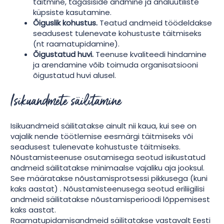
täitmine, tagasiside andmine ja analüütiliste
küpsiste kasutamine.
Õiguslik kohustus.
Teatud andmeid töödeldakse
seadusest tulenevate kohustuste täitmiseks
(nt raamatupidamine).
Õigustatud huvi.
Teenuse kvaliteedi hindamine
ja arendamine võib toimuda organisatsiooni
õigustatud huvi alusel.
Isikuandmete säilitamine
Isikuandmeid säilitatakse ainult nii kaua, kui see on
vajalik nende töötlemise eesmärgi täitmiseks või
seadusest tulenevate kohustuste täitmiseks.
Nõustamisteenuse osutamisega seotud isikustatud
andmeid säilitatakse minimaalse vajaliku aja jooksul.
See määratakse nõustamisprotsessi pikkusega (kuni
kaks aastat) . Nõustamisteenusega seotud eriliigilisi
andmeid säilitatakse nõustamisperioodi lõppemisest
kaks aastat.
Raamatupidamisandmeid säilitatakse vastavalt Eesti