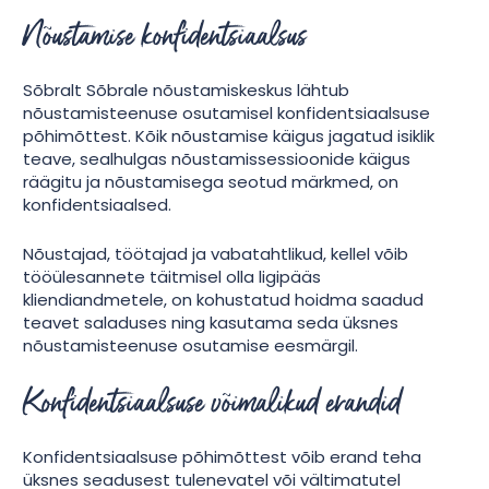
Nõustamise konfidentsiaalsus
Sõbralt Sõbrale nõustamiskeskus lähtub
nõustamisteenuse osutamisel konfidentsiaalsuse
põhimõttest. Kõik nõustamise käigus jagatud isiklik
teave, sealhulgas nõustamissessioonide käigus
räägitu ja nõustamisega seotud märkmed, on
konfidentsiaalsed.
Nõustajad, töötajad ja vabatahtlikud, kellel võib
tööülesannete täitmisel olla ligipääs
kliendiandmetele, on kohustatud hoidma saadud
teavet saladuses ning kasutama seda üksnes
nõustamisteenuse osutamise eesmärgil.
Konfidentsiaalsuse võimalikud erandid
Konfidentsiaalsuse põhimõttest võib erand teha
üksnes seadusest tulenevatel või vältimatutel