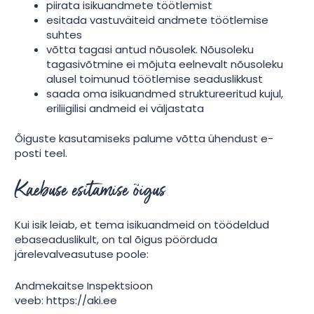
piirata isikuandmete töötlemist
esitada vastuväiteid andmete töötlemise
suhtes
võtta tagasi antud nõusolek. Nõusoleku
tagasivõtmine ei mõjuta eelnevalt nõusoleku
alusel toimunud töötlemise seaduslikkust
saada oma isikuandmed struktureeritud kujul,
eriliigilisi andmeid ei väljastata
Õiguste kasutamiseks palume võtta ühendust e-
posti teel.
Kaebuse esitamise õigus
Kui isik leiab, et tema isikuandmeid on töödeldud
ebaseaduslikult, on tal õigus pöörduda
järelevalveasutuse poole:
Andmekaitse Inspektsioon
veeb: https://aki.ee