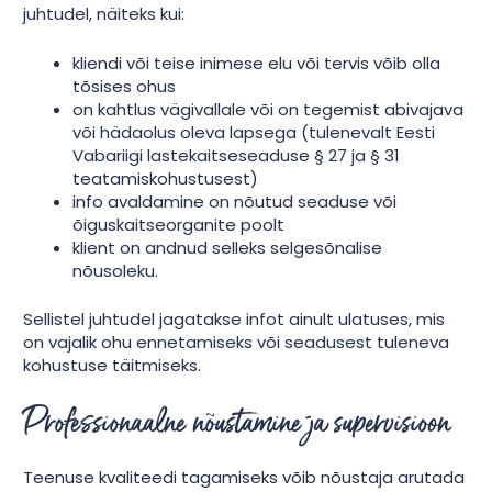
juhtudel, näiteks kui:
kliendi või teise inimese elu või tervis võib olla
tõsises ohus
on kahtlus vägivallale või on tegemist abivajava
või hädaolus oleva lapsega (tulenevalt Eesti
Vabariigi lastekaitseseaduse § 27 ja § 31
teatamiskohustusest)
info avaldamine on nõutud seaduse või
õiguskaitseorganite poolt
klient on andnud selleks selgesõnalise
nõusoleku.
Sellistel juhtudel jagatakse infot ainult ulatuses, mis
on vajalik ohu ennetamiseks või seadusest tuleneva
kohustuse täitmiseks.
Professionaalne nõustamine ja supervisioon
Teenuse kvaliteedi tagamiseks võib nõustaja arutada