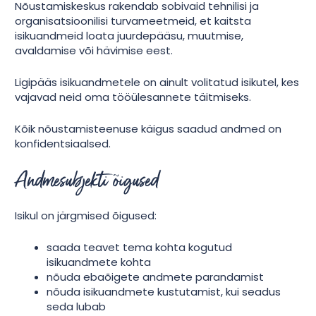
Nõustamiskeskus rakendab sobivaid tehnilisi ja
organisatsioonilisi turvameetmeid, et kaitsta
isikuandmeid loata juurdepääsu, muutmise,
avaldamise või hävimise eest.
Ligipääs isikuandmetele on ainult volitatud isikutel, kes
vajavad neid oma tööülesannete täitmiseks.
Kõik nõustamisteenuse käigus saadud andmed on
konfidentsiaalsed.
Andmesubjekti õigused
Isikul on järgmised õigused:
saada teavet tema kohta kogutud
isikuandmete kohta
nõuda ebaõigete andmete parandamist
nõuda isikuandmete kustutamist, kui seadus
seda lubab