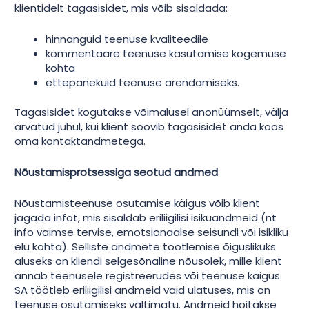
klientidelt tagasisidet, mis võib sisaldada:
hinnanguid teenuse kvaliteedile
kommentaare teenuse kasutamise kogemuse
kohta
ettepanekuid teenuse arendamiseks.
Tagasisidet kogutakse võimalusel anonüümselt, välja
arvatud juhul, kui klient soovib tagasisidet anda koos
oma kontaktandmetega.
Nõustamisprotsessiga seotud andmed
Nõustamisteenuse osutamise käigus võib klient
jagada infot, mis sisaldab eriliigilisi isikuandmeid (nt
info vaimse tervise, emotsionaalse seisundi või isikliku
elu kohta). Selliste andmete töötlemise õiguslikuks
aluseks on kliendi selgesõnaline nõusolek, mille klient
annab teenusele registreerudes või teenuse käigus.
SA töötleb eriliigilisi andmeid vaid ulatuses, mis on
teenuse osutamiseks vältimatu. Andmeid hoitakse