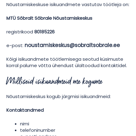
Nõustamiskeskuse isikuandmete vastutav töötleja on:
MTÜ Sõbralt Sõbrale Nõustamiskeskus
registrikood
80185226
noustamiskeskus@sobraltsobrale.ee
e-post:
Kõigi isikuandmete töötlemisega seotud küsimuste
korral palume võtta ühendust ülaltoodud kontaktidel.
Milliseid isikuandmeid me kogume
Nõustamiskeskus kogub järgmisi isikuandmeid:
Kontaktandmed
nimi
telefoninumber