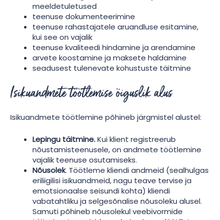
meeldetuletused
teenuse dokumenteerimine
teenuse rahastajatele aruandluse esitamine,
kui see on vajalik
teenuse kvaliteedi hindamine ja arendamine
arvete koostamine ja maksete haldamine
seadusest tulenevate kohustuste täitmine
Isikuandmete töötlemise õiguslik alus
Isikuandmete töötlemine põhineb järgmistel alustel:
Lepingu täitmine.
Kui klient registreerub
nõustamisteenusele, on andmete töötlemine
vajalik teenuse osutamiseks.
Nõusolek
. Töötleme kliendi andmeid (sealhulgas
eriliigilisi isikuandmeid, nagu teave tervise ja
emotsionaalse seisundi kohta) kliendi
vabatahtliku ja selgesõnalise nõusoleku alusel.
Samuti põhineb nõusolekul veebivormide