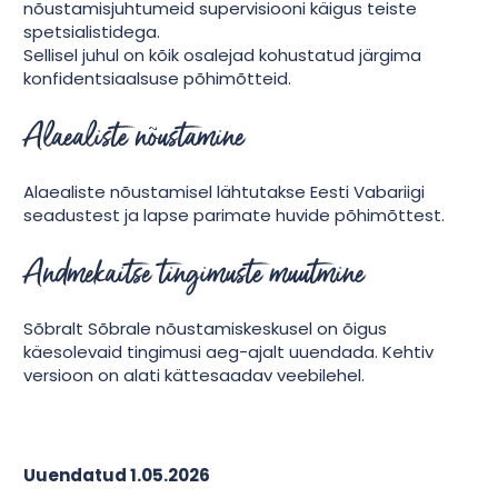
nõustamisjuhtumeid supervisiooni käigus teiste
spetsialistidega.
Sellisel juhul on kõik osalejad kohustatud järgima
konfidentsiaalsuse põhimõtteid.
Alaealiste nõustamine
Alaealiste nõustamisel lähtutakse Eesti Vabariigi
seadustest ja lapse parimate huvide põhimõttest.
Andmekaitse tingimuste muutmine
Sõbralt Sõbrale nõustamiskeskusel on õigus
käesolevaid tingimusi aeg-ajalt uuendada. Kehtiv
versioon on alati kättesaadav veebilehel.
Uuendatud 1.05.2026