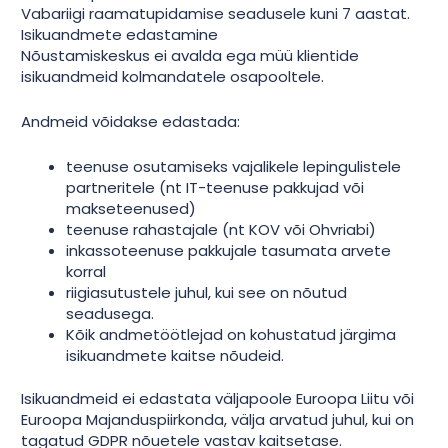
Vabariigi raamatupidamise seadusele kuni 7 aastat.
Isikuandmete edastamine
Nõustamiskeskus ei avalda ega müü klientide
isikuandmeid kolmandatele osapooltele.
Andmeid võidakse edastada:
teenuse osutamiseks vajalikele lepingulistele
partneritele (nt IT-teenuse pakkujad või
makseteenused)
teenuse rahastajale (nt KOV või Ohvriabi)
inkassoteenuse pakkujale tasumata arvete
korral
riigiasutustele juhul, kui see on nõutud
seadusega.
Kõik andmetöötlejad on kohustatud järgima
isikuandmete kaitse nõudeid.
Isikuandmeid ei edastata väljapoole Euroopa Liitu või
Euroopa Majanduspiirkonda, välja arvatud juhul, kui on
tagatud GDPR nõuetele vastav kaitsetase.