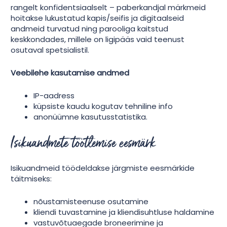
rangelt konfidentsiaalselt – paberkandjal märkmeid
hoitakse lukustatud kapis/seifis ja digitaalseid
andmeid turvatud ning parooliga kaitstud
keskkondades, millele on ligipääs vaid teenust
osutaval spetsialistil.
Veebilehe kasutamise andmed
IP-aadress
küpsiste kaudu kogutav tehniline info
anonüümne kasutusstatistika.
Isikuandmete töötlemise eesmärk
Isikuandmeid töödeldakse järgmiste eesmärkide
täitmiseks:
nõustamisteenuse osutamine
kliendi tuvastamine ja kliendisuhtluse haldamine
vastuvõtuaegade broneerimine ja